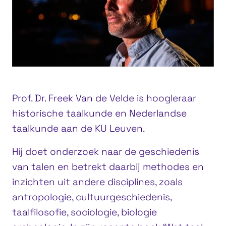
Prof. Dr. Freek Van de Velde is hoogleraar
historische taalkunde en Nederlandse
taalkunde aan de KU Leuven.
Hij doet onderzoek naar de geschiedenis
van talen en betrekt daarbij methodes en
inzichten uit andere disciplines, zoals
antropologie, cultuurgeschiedenis,
taalfilosofie, sociologie, biologie