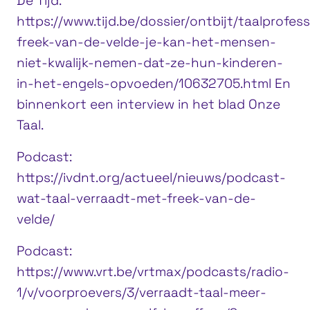
De Tijd:
https://www.tijd.be/dossier/ontbijt/taalprofes
freek-van-de-velde-je-kan-het-mensen-
niet-kwalijk-nemen-dat-ze-hun-kinderen-
in-het-engels-opvoeden/10632705.html En
binnenkort een interview in het blad Onze
Taal.
Podcast:
https://ivdnt.org/actueel/nieuws/podcast-
wat-taal-verraadt-met-freek-van-de-
velde/
Podcast:
https://www.vrt.be/vrtmax/podcasts/radio-
1/v/voorproevers/3/verraadt-taal-meer-