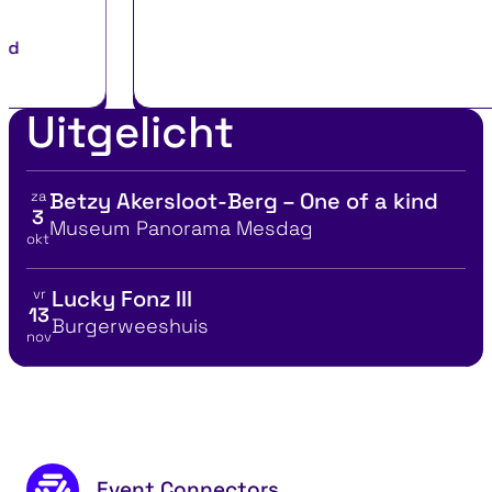
Uitgelicht
za
Betzy Akersloot-Berg – One of a kind
Bekijk details voor
3
Locatie
Museum Panorama Mesdag
okt
vr
Lucky Fonz III
Bekijk details voor
13
Locatie
Burgerweeshuis
nov
Attracties
Ontde
Footer content
Event Connectors