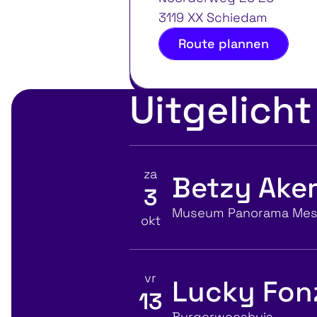
3119 XX Schiedam
Route plannen
Uitgelicht
za
Betzy Aker
3
Bekijk details voor
Locatie
Museum Panorama Me
okt
vr
Lucky Fonz 
13
Bekijk details voor
Locatie
Burgerweeshuis