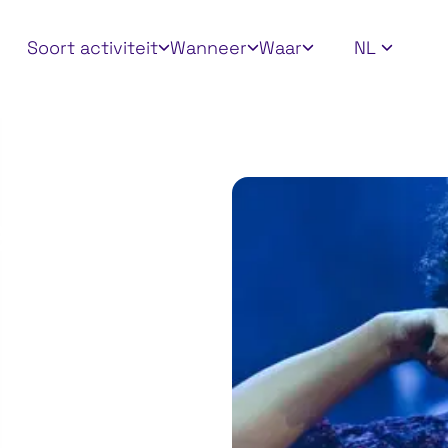
Apply filters
Soort activiteit
Wanneer
Waar
NL
en