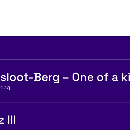
sloot-Berg – One of a k
sdag
III