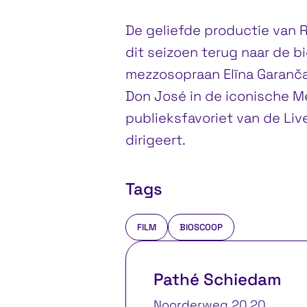
De geliefde productie van 
dit seizoen terug naar de b
mezzosopraan Elīna Garanča 
Don José in de iconische M
publieksfavoriet van de Liv
dirigeert.
Tags
FILM
BIOSCOOP
Pathé Schiedam
Noorderweg 20 20