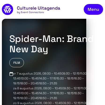
Naar de inhoud
Culturele Uitagenda
Menu
by Event Connectors
Aa
Vee
Ove
Spider-Man: Brand
Co
New Day
FILM
vr 7 augustus 2026
, 08:00 – 10:4509:30 – 12:1511:00 –
13:4513:00 – 15:4514:30 – 17:1515:30 – 18:1516:30 –
19:1518:00 – 20:4518:50 – 21:35
za 8 augustus 2026
, 08:00 – 10:4509:30 – 12:1511:00 –
13:4513:00 – 15:4514:30 – 17:1515:30 – 18:1516:30 –
19:1518:00 – 20:4518:50 – 21:35
zo 9 augustus 2026
, 08:00 – 10:4509:30 – 12:1511:00 –