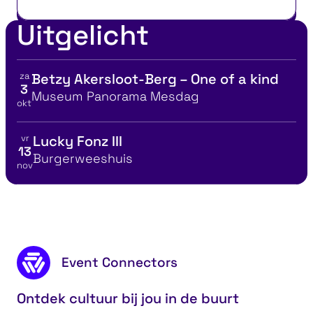
Uitgelicht
za
Betzy Akersloot-Berg – One of a kind
Bekijk details voor
3
Locatie
Museum Panorama Mesdag
okt
vr
Lucky Fonz III
Bekijk details voor
13
Locatie
Burgerweeshuis
nov
Podium Cadeaukaart
Ont
Footer content
Event Connectors
Ontdek cultuur bij jou in de buurt