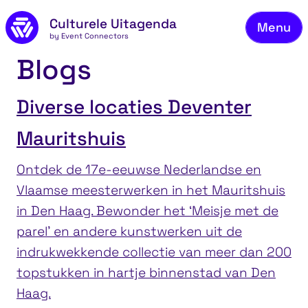
Naar de inhoud
Culturele Uitagenda
Menu
by Event Connectors
Aa
Blogs
Vee
Ove
Diverse locaties Deventer
Co
Mauritshuis
Ontdek de 17e-eeuwse Nederlandse en
Vlaamse meesterwerken in het Mauritshuis
in Den Haag. Bewonder het ‘Meisje met de
parel’ en andere kunstwerken uit de
indrukwekkende collectie van meer dan 200
topstukken in hartje binnenstad van Den
Haag.