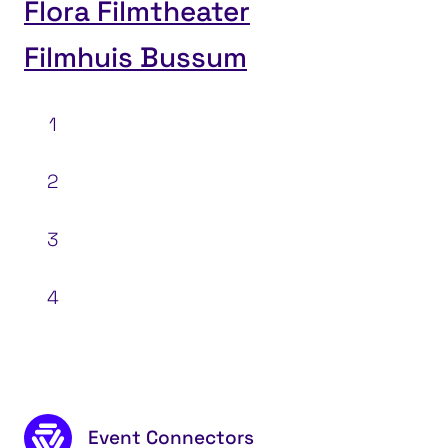
Flora Filmtheater
Filmhuis Bussum
1
2
3
4
Attracties
Footer content
Event Connectors