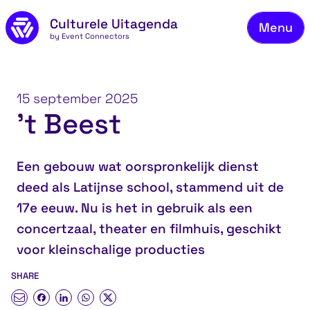
Naar de inhoud
Culturele Uitagenda
Menu
by Event Connectors
Aa
Vee
15 september 2025
Ove
’t Beest
Co
Een gebouw wat oorspronkelijk dienst
deed als Latijnse school, stammend uit de
17e eeuw. Nu is het in gebruik als een
concertzaal, theater en filmhuis, geschikt
voor kleinschalige producties
SHARE