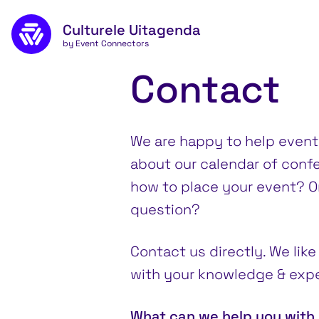
Skip to main content
Culturele Uitagenda
by Event Connectors
Contact
We are happy to help event
about our calendar of conf
how to place your event? O
question?
Contact us directly. We like
with your knowledge & exper
What can we help you with,