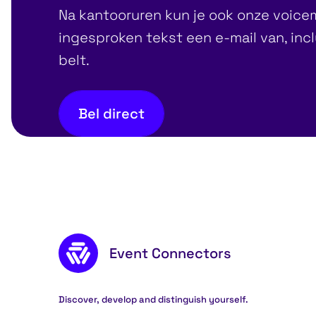
Na kantooruren kun je ook onze voice
ingesproken tekst een e-mail van, in
belt.
Bel direct
Footer content
Event Connectors
Discover, develop and distinguish yourself.