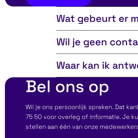
Wat gebeurt er 
We gebruiken je contactgeg
Wil je geen cont
Het beantwoorden van 
Dan kun je je altijd uitschr
Het versturen van nieu
Waar kan ik ant
tool te verwijderen. Je ku
Communicatie en factur
dat dan snel en uiterlijk 
Bel ons op
Kijk bij onze
veelgestelde v
We geven je gegevens nooit 
verwijderen. Lees ook hoe
Wil je ons persoonlijk spreken. Dat ka
75 50 voor overleg of informatie. Je k
stellen aan één van onze medewerker