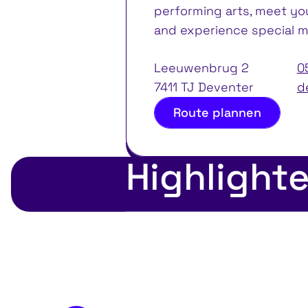
performing arts, meet you
and experience special m
Leeuwenbrug 2
0
7411 TJ Deventer
d
Route plannen
Highlight