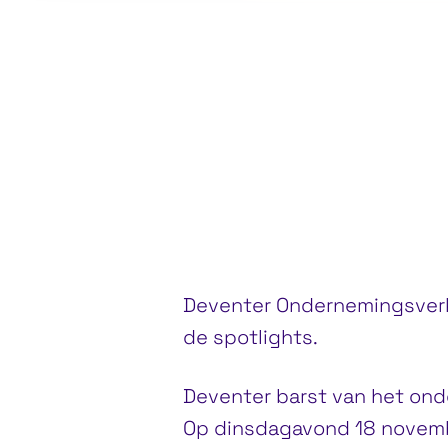
Deventer Schouwburg, Deventer
Deventer Ondernemingsverk
de spotlights.
Deventer barst van het on
Op dinsdagavond 18 novemb