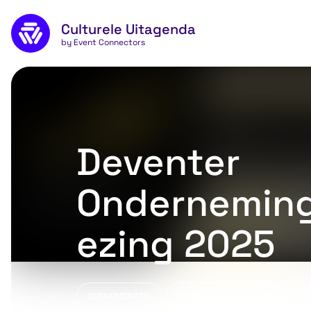
Skip to main content
Culturele Uitagenda
by Event Connectors
Deventer
Onderneming
ezing 2025
EVENEMENTEN
NETWORKING MEETING