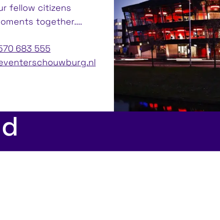
r fellow citizens
oments together....
570 683 555
eventerschouwburg.nl
ed