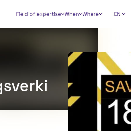
Apply filters
Field of expertise
When
Where
EN
sverki