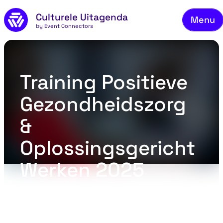
Skip to main content
Culturele Uitagenda
Menu
by Event Connectors
Co
Training Positieve
Gezondheidszorg
&
Oplossingsgericht
Werken 2025
TRAINING