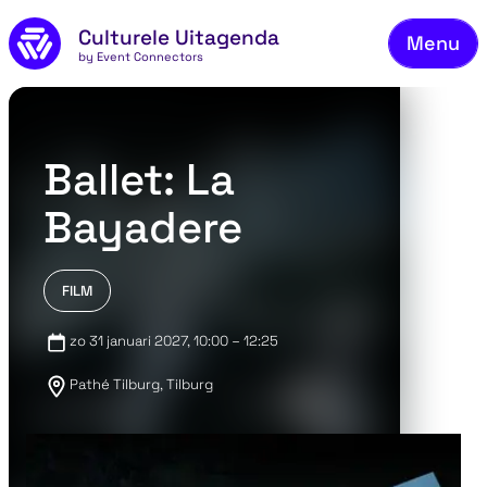
Naar de inhoud
Culturele Uitagenda
Menu
by Event Connectors
Aa
Vee
Ove
Ballet: La
Co
Bayadere
FILM
zo 31 januari 2027
, 10:00 – 12:25
Pathé Tilburg, Tilburg