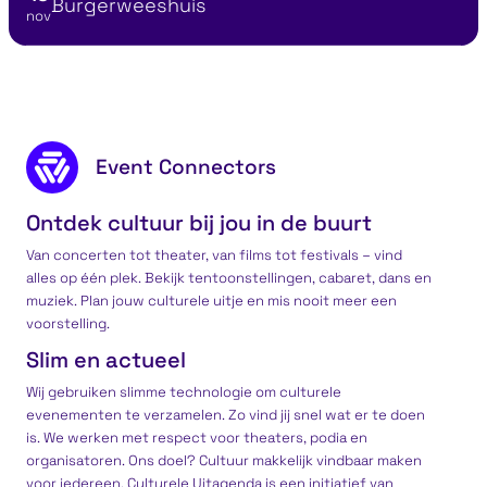
Locatie
Burgerweeshuis
nov
Ontdek musea
Podi
Footer content
Event Connectors
Ontdek cultuur bij jou in de buurt
Van concerten tot theater, van films tot festivals – vind
alles op één plek. Bekijk tentoonstellingen, cabaret, dans en
muziek. Plan jouw culturele uitje en mis nooit meer een
voorstelling.
Slim en actueel
Wij gebruiken slimme technologie om culturele
evenementen te verzamelen. Zo vind jij snel wat er te doen
is. We werken met respect voor theaters, podia en
organisatoren. Ons doel? Cultuur makkelijk vindbaar maken
voor iedereen. Culturele Uitagenda is een
initiatief
van