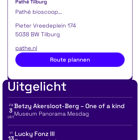
Pathé Tilburg
Pathé bioscoop...
Pieter Vreedeplein 174
5038 BW Tilburg
pathe.nl
Route plannen
Uitgelicht
za
Betzy Akersloot-Berg – One of a kind
Bekijk details voor
3
Locatie
Museum Panorama Mesdag
okt
vr
Lucky Fonz III
Bekijk details voor
13