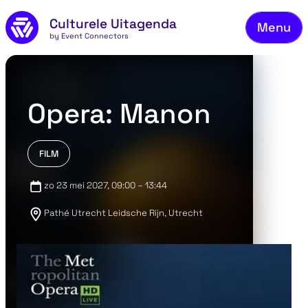
Naar de inhoud
Culturele Uitagenda
Menu
by Event Connectors
Aa
Vee
Ove
Opera: Manon
Co
FILM
zo 23 mei 2027
, 09:00 – 13:44
Pathé Utrecht Leidsche Rijn, Utrecht