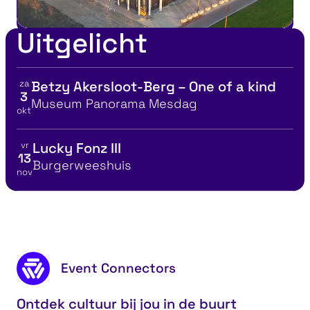
Uitgelicht
za
Betzy Akersloot-Berg – One of a kind
Bekijk details voor
3
Locatie
Museum Panorama Mesdag
okt
vr
Lucky Fonz III
Bekijk details voor
13
Locatie
Burgerweeshuis
nov
Ontdek musea
P
Footer content
Event Connectors
Ontdek cultuur bij jou in de buurt