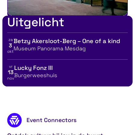
Uitgelicht
za
Betzy Akersloot-Berg – One of a kind
Bekijk details voor
3
Locatie
Museum Panorama Mesdag
okt
vr
Lucky Fonz III
Bekijk details voor
13
Locatie
Burgerweeshuis
nov
Attracties
Pod
Footer content
Event Connectors