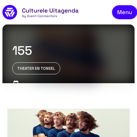
Skip to main content
Culturele Uitagenda
Menu
by Event Connectors
Co
155
THEATER EN TONEEL
Deventer Schouwburg, Deventer