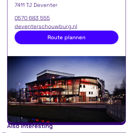
7411 TJ Deventer
0570 683 555
deventerschouwburg.nl
Route plannen
Also interesting