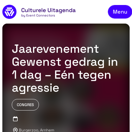
Skip to main content
Culturele Uitagenda
Menu
by Event Connectors
Co
Jaarevenement
Gewenst gedrag in
1 dag – Eén tegen
agressie
CONGRES
Burgerzoo, Arnhem