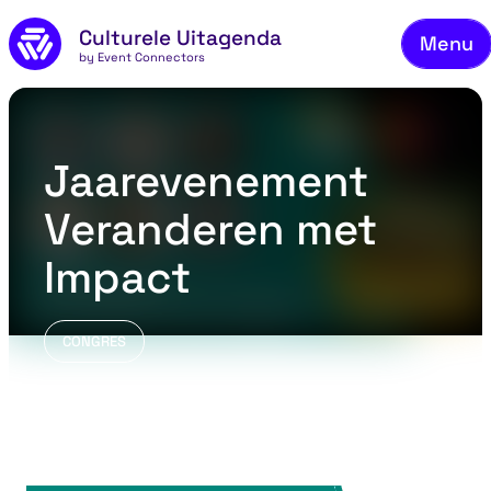
Skip to main content
Culturele Uitagenda
Menu
by Event Connectors
Co
Jaarevenement
Veranderen met
Impact
CONGRES
Safari Meeting Centre - Burgers’ Zoo, Arnhem