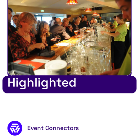
Highlighted
Footer content
Event Connectors