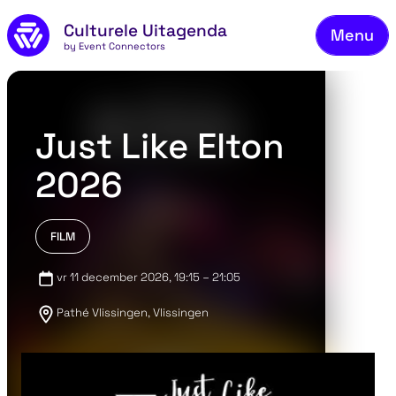
Skip to main content
Culturele Uitagenda
Menu
by Event Connectors
Co
Just Like Elton
2026
FILM
vr 11 december 2026
, 19:15 – 21:05
Pathé Vlissingen, Vlissingen