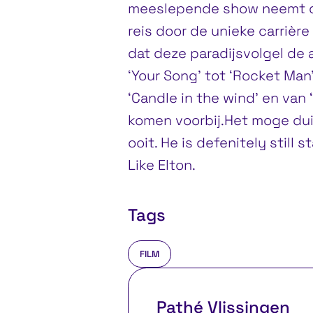
meeslepende show neemt de
reis door de unieke carrière
dat deze paradijsvolgel de
‘Your Song’ tot ‘Rocket Man’
‘Candle in the wind’ en van ‘C
komen voorbij.Het moge duide
ooit. He is defenitely still
Like Elton.
Tags
FILM
Pathé Vlissingen