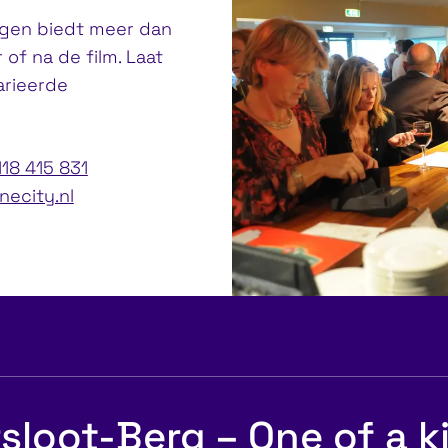
ingen biedt meer dan
 of na de film. Laat
arieerde
118 415 831
inecity.nl
sloot-Berg – One of a k