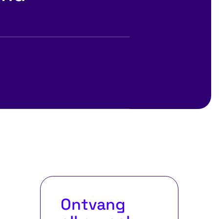
ea
Ontvang