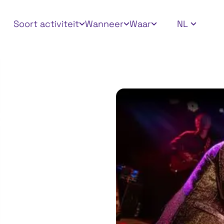
Apply filters
Soort activiteit
Wanneer
Waar
NL
ton 2026