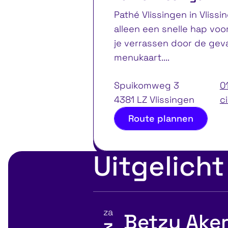
Pathé Vlissingen in Vliss
alleen een snelle hap voor
je verrassen door de gev
menukaart....
Spuikomweg 3
0
4381 LZ Vlissingen
c
Route plannen
Uitgelicht
za
Betzy Aker