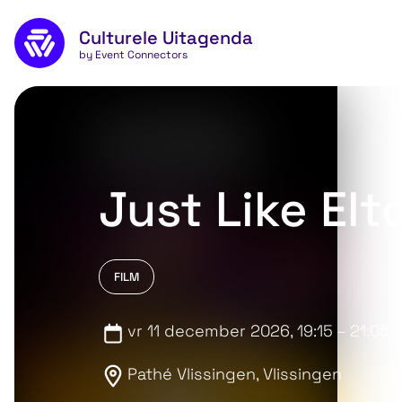
Naar de inhoud
Culturele Uitagenda
by Event Connectors
Just Like El
FILM
vr 11 december 2026
, 19:15 – 21:05
Pathé Vlissingen, Vlissingen