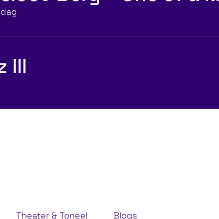
sdag
III
acties
Ontdek mus
Theater & Toneel
Blogs