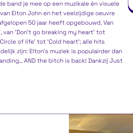
 band je mee op een muzikale én visuele
 van Elton John en het veelzijdige oeuvre
 afgelopen 50 jaar heeft opgebouwd. Van
, van ‘Don’t go breaking my heart’ tot
ircle of life’ tot ‘Cold heart’; alle hits
lijk zijn: Elton’s muziek is populairder dan
 standing… AND the bitch is back! Dankzij Just