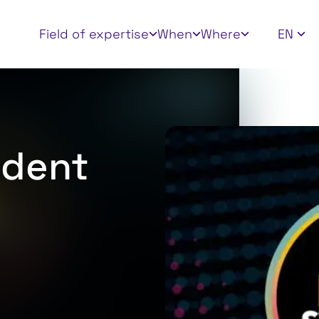
Apply filters
Field of expertise
When
Where
EN
udent