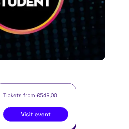
Tickets from €549,00
Visit event